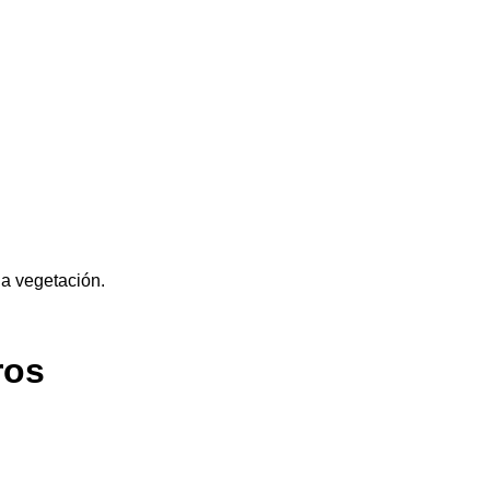
la vegetación.
ros