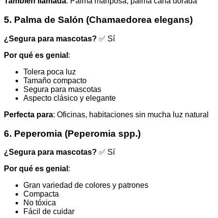
También llamada
: Palma mariposa, palma caña dorada
5. Palma de Salón (Chamaedorea elegans)
¿Segura para mascotas?
✅ Sí
Por qué es genial
:
Tolera poca luz
Tamaño compacto
Segura para mascotas
Aspecto clásico y elegante
Perfecta para
: Oficinas, habitaciones sin mucha luz natural
6. Peperomia (Peperomia spp.)
¿Segura para mascotas?
✅ Sí
Por qué es genial
:
Gran variedad de colores y patrones
Compacta
No tóxica
Fácil de cuidar