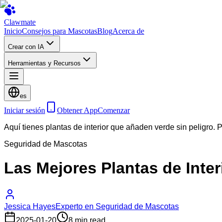
Clawmate
Inicio
Consejos para Mascotas
Blog
Acerca de
Crear con IA
Herramientas y Recursos
es
Iniciar sesión
Obtener App
Comenzar
Aquí tienes plantas de interior que añaden verde sin peligro. 
Seguridad de Mascotas
Las Mejores Plantas de Inte
Jessica Hayes
Experto en Seguridad de Mascotas
2025-01-20
8 min read