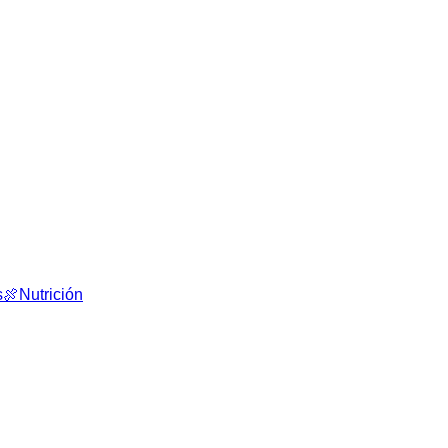
s
🍖
Nutrición