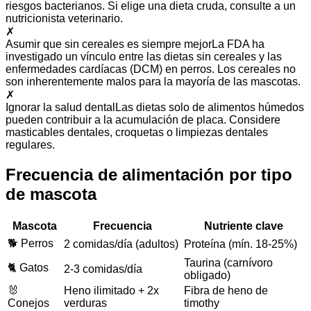
riesgos bacterianos. Si elige una dieta cruda, consulte a un
nutricionista veterinario.
✗
Asumir que sin cereales es siempre mejor
La FDA ha
investigado un vínculo entre las dietas sin cereales y las
enfermedades cardíacas (DCM) en perros. Los cereales no
son inherentemente malos para la mayoría de las mascotas.
✗
Ignorar la salud dental
Las dietas solo de alimentos húmedos
pueden contribuir a la acumulación de placa. Considere
masticables dentales, croquetas o limpiezas dentales
regulares.
Frecuencia de alimentación por tipo
de mascota
Mascota
Frecuencia
Nutriente clave
🐕 Perros
2 comidas/día (adultos)
Proteína (mín. 18-25%)
Taurina (carnívoro
🐈 Gatos
2-3 comidas/día
obligado)
🐰
Heno ilimitado + 2x
Fibra de heno de
Conejos
verduras
timothy