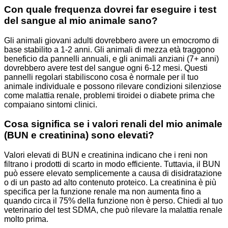
Con quale frequenza dovrei far eseguire i test
del sangue al mio animale sano?
Gli animali giovani adulti dovrebbero avere un emocromo di
base stabilito a 1-2 anni. Gli animali di mezza età traggono
beneficio da pannelli annuali, e gli animali anziani (7+ anni)
dovrebbero avere test del sangue ogni 6-12 mesi. Questi
pannelli regolari stabiliscono cosa è normale per il tuo
animale individuale e possono rilevare condizioni silenziose
come malattia renale, problemi tiroidei o diabete prima che
compaiano sintomi clinici.
Cosa significa se i valori renali del mio animale
(BUN e creatinina) sono elevati?
Valori elevati di BUN e creatinina indicano che i reni non
filtrano i prodotti di scarto in modo efficiente. Tuttavia, il BUN
può essere elevato semplicemente a causa di disidratazione
o di un pasto ad alto contenuto proteico. La creatinina è più
specifica per la funzione renale ma non aumenta fino a
quando circa il 75% della funzione non è perso. Chiedi al tuo
veterinario del test SDMA, che può rilevare la malattia renale
molto prima.