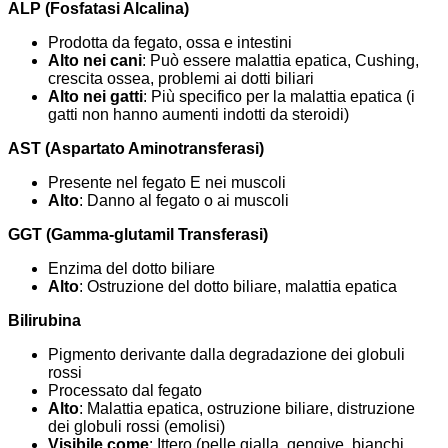
ALP (Fosfatasi Alcalina)
Prodotta da fegato, ossa e intestini
Alto nei cani
: Può essere malattia epatica, Cushing,
crescita ossea, problemi ai dotti biliari
Alto nei gatti
: Più specifico per la malattia epatica (i
gatti non hanno aumenti indotti da steroidi)
AST (Aspartato Aminotransferasi)
Presente nel fegato E nei muscoli
Alto
: Danno al fegato o ai muscoli
GGT (Gamma-glutamil Transferasi)
Enzima del dotto biliare
Alto
: Ostruzione del dotto biliare, malattia epatica
Bilirubina
Pigmento derivante dalla degradazione dei globuli
rossi
Processato dal fegato
Alto
: Malattia epatica, ostruzione biliare, distruzione
dei globuli rossi (emolisi)
Visibile come
: Ittero (pelle gialla, gengive, bianchi