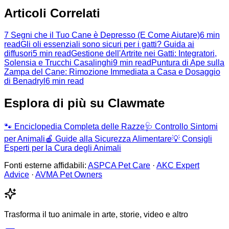
Articoli Correlati
7 Segni che il Tuo Cane è Depresso (E Come Aiutare)
6 min
read
Gli oli essenziali sono sicuri per i gatti? Guida ai
diffusori
5 min read
Gestione dell'Artrite nei Gatti: Integratori,
Solensia e Trucchi Casalinghi
9 min read
Puntura di Ape sulla
Zampa del Cane: Rimozione Immediata a Casa e Dosaggio
di Benadryl
6 min read
Esplora di più su Clawmate
🐾
Enciclopedia Completa delle Razze
🩺
Controllo Sintomi
per Animali
🍎
Guide alla Sicurezza Alimentare
💡
Consigli
Esperti per la Cura degli Animali
Fonti esterne affidabili:
ASPCA Pet Care
·
AKC Expert
Advice
·
AVMA Pet Owners
Trasforma il tuo animale in arte, storie, video e altro