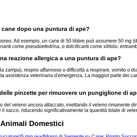
o cane dopo una puntura di ape?
orporeo. Ad esempio, un cane di 50 libbre può assumere 50 mg 
nti come pseudoefedrina, o dolcificanti come xilitolo, entrambi 
a reazione allergica a una puntura di ape?
la zampa), respiro affannoso o difficoltà a respirare, vomito o di
ta assistenza veterinaria d'emergenza. La maggior parte dei cani
 delle pinzette per rimuovere un pungiglione di a
o del veleno ancora attaccato, iniettando il veleno rimanente dir
 il sacco, riducendo significativamente la quantità totale di vel
 Animali Domestici
uciature!)
5 min read
Morso di Serpente su Cane: Pronto Socco