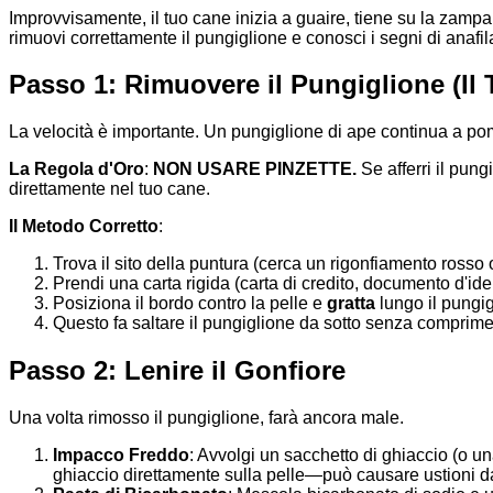
Improvvisamente, il tuo cane inizia a guaire, tiene su la zam
rimuovi correttamente il pungiglione e conosci i segni di anafil
Passo 1: Rimuovere il Pungiglione (Il 
La velocità è importante. Un pungiglione di ape continua a pom
La Regola d'Oro
:
NON USARE PINZETTE.
Se afferri il pung
direttamente nel tuo cane.
Il Metodo Corretto
:
Trova il sito della puntura (cerca un rigonfiamento rosso 
Prendi una carta rigida (carta di credito, documento d'iden
Posiziona il bordo contro la pelle e
gratta
lungo il pungig
Questo fa saltare il pungiglione da sotto senza comprime
Passo 2: Lenire il Gonfiore
Una volta rimosso il pungiglione, farà ancora male.
Impacco Freddo
: Avvolgi un sacchetto di ghiaccio (o un
ghiaccio direttamente sulla pelle—può causare ustioni d