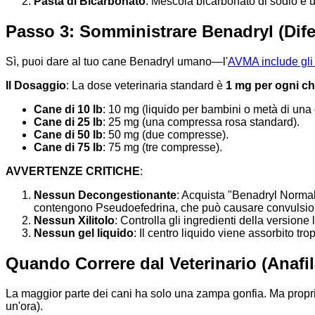
Pasta di Bicarbonato
: Mescola bicarbonato di sodio e un
Passo 3: Somministrare Benadryl (Dif
Sì, puoi dare al tuo cane Benadryl umano—l'
AVMA include gli 
Il Dosaggio
: La dose veterinaria standard è
1 mg per ogni ch
Cane di 10 lb
: 10 mg (liquido per bambini o metà di un
Cane di 25 lb
: 25 mg (una compressa rosa standard).
Cane di 50 lb
: 50 mg (due compresse).
Cane di 75 lb
: 75 mg (tre compresse).
AVVERTENZE CRITICHE
:
Nessun Decongestionante
: Acquista "Benadryl Normal
contengono Pseudoefedrina, che può causare convulsioni 
Nessun Xilitolo
: Controlla gli ingredienti della versione 
Nessun gel liquido
: Il centro liquido viene assorbito tr
Quando Correre dal Veterinario (Anafil
La maggior parte dei cani ha solo una zampa gonfia. Ma propri
un'ora).