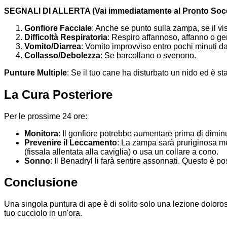
SEGNALI DI ALLERTA (Vai immediatamente al Pronto Soc
Gonfiore Facciale
: Anche se punto sulla zampa, se il vi
Difficoltà Respiratoria
: Respiro affannoso, affanno o ge
Vomito/Diarrea
: Vomito improvviso entro pochi minuti d
Collasso/Debolezza
: Se barcollano o svenono.
Punture Multiple
: Se il tuo cane ha disturbato un nido ed è sta
La Cura Posteriore
Per le prossime 24 ore:
Monitora
: Il gonfiore potrebbe aumentare prima di diminu
Prevenire il Leccamento
: La zampa sarà pruriginosa me
(fissala allentata alla caviglia) o usa un collare a cono.
Sonno
: Il Benadryl li farà sentire assonnati. Questo è po
Conclusione
Una singola puntura di ape è di solito solo una lezione doloros
tuo cucciolo in un'ora.