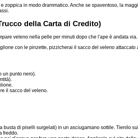
pa e zoppica in modo drammatico. Anche se spaventoso, la maggio
assi.
Trucco della Carta di Credito)
pare veleno nella pelle per minuti dopo che l'ape è andata via.
iglione con le pinzette, pizzicherai il sacco del veleno attaccato
o un punto nero).
tità).
lione.
re il sacco del veleno.
a busta di piselli surgelati) in un asciugamano sottile. Tienilo su
a freddo.