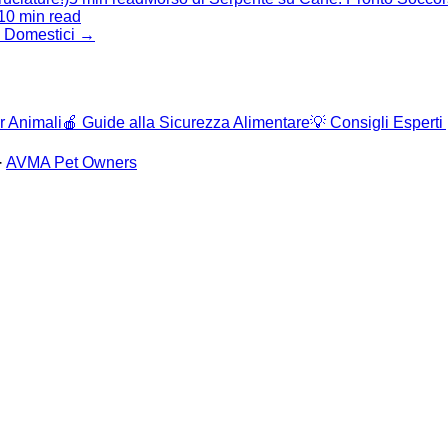
10 min read
li Domestici →
r Animali
🍎
Guide alla Sicurezza Alimentare
💡
Consigli Esperti
·
AVMA Pet Owners