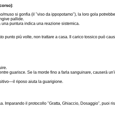
corso)
:
so/muso si gonfia (il "viso da ippopotamo"), la loro gola potrebbe
ngive pallide.
a una puntura indica una reazione sistemica.
to punto più volte, non trattare a casa. Il carico tossico può caus
ire.
ntre guarisce. Se la morde fino a farla sanguinare, causerà un'
sitivo—il riposo aiuta la guarigione.
a. Imparando il protocollo "Gratta, Ghiaccio, Dosaggio", puoi ris