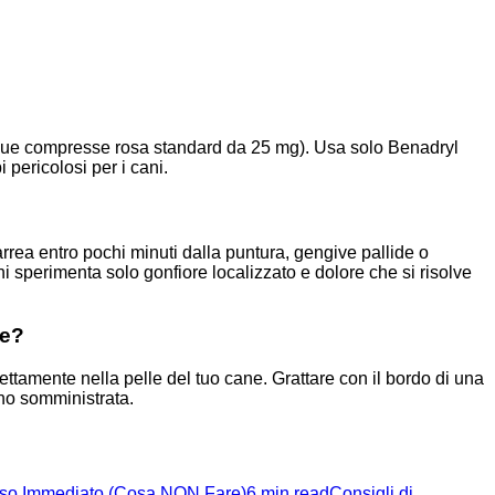
(due compresse rosa standard da 25 mg). Usa solo Benadryl
pericolosi per i cani.
arrea entro pochi minuti dalla puntura, gengive pallide o
 sperimenta solo gonfiore localizzato e dolore che si risolve
pe?
ettamente nella pelle del tuo cane. Grattare con il bordo di una
eno somministrata.
rso Immediato (Cosa NON Fare)
6 min read
Consigli di