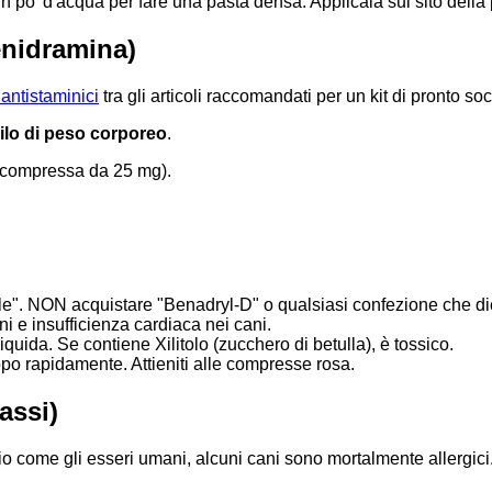
 po' d'acqua per fare una pasta densa. Applicala sul sito della pu
enidramina)
antistaminici
tra gli articoli raccomandati per un kit di pronto so
ilo di peso corporeo
.
a compressa da 25 mg).
e". NON acquistare "Benadryl-D" o qualsiasi confezione che dica
e insufficienza cardiaca nei cani.
liquida. Se contiene Xilitolo (zucchero di betulla), è tossico.
oppo rapidamente. Attieniti alle compresse rosa.
assi)
o come gli esseri umani, alcuni cani sono mortalmente allergici