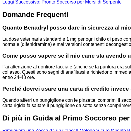
Leggi Successivo: Pronto Soccorso per Morsi di Serpente
Domande Frequenti
Quanto Benadryl posso dare in sicurezza al mi
La dose veterinaria standard è 1 mg per ogni chilo di peso c
normale (difenidramina) e mai versioni contenenti decongestiona
Come posso sapere se il mio cane sta avendo un
Fai attenzione al gonfiore facciale (anche se la puntura era sul
collasso. Questi sono segni di anafilassi e richiedono immedia
entro 24-48 ore.
Perché dovrei usare una carta di credito invece
Quando afferri un pungiglione con le pinzette, comprimi il sacc
carta rigida fa saltare il pungiglione da sotto senza comprimere
Di più in Guida al Primo Soccorso per
Rimuovere una Zecca da un Cane: Il Metodo Sicuro (Niente Br