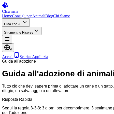
Clawmate
Home
Consigli per Animali
Blog
Chi Siamo
Crea con AI
Strumenti e Risorse
it
Accedi
Scarica App
Inizia
Guida all'adozione
Guida all'adozione di animal
Tutto ciò che devi sapere prima di adottare un cane o un gatto. 
rifugio, un salvataggio o un allevatore.
Risposta Rapida
Segui la regola 3-3-3: 3 giorni per decomprimere, 3 settimane pe
per l'adozione.