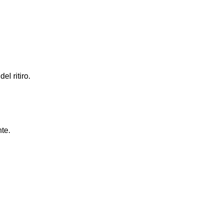
el ritiro.
te.