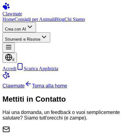
Clawmate
Home
Consigli per Animali
Blog
Chi Siamo
Crea con AI
Strumenti e Risorse
it
Accedi
Scarica App
Inizia
Clawmate
Torna alla home
Mettiti in Contatto
Hai una domanda, un feedback o vuoi semplicemente
salutare? Siamo tutt'orecchi (e zampe).