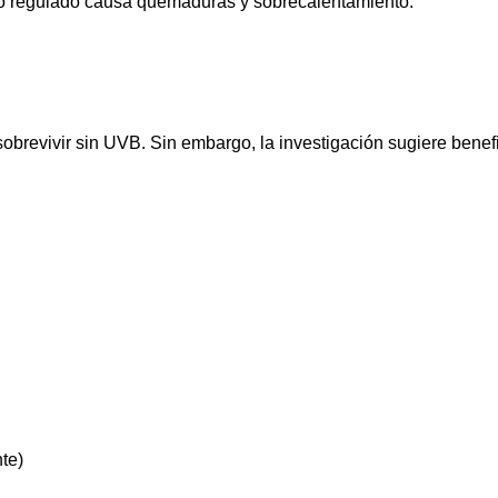
no regulado causa quemaduras y sobrecalentamiento.
obrevivir sin UVB. Sin embargo, la investigación sugiere benefi
te)