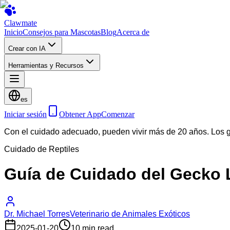
Clawmate
Inicio
Consejos para Mascotas
Blog
Acerca de
Crear con IA
Herramientas y Recursos
es
Iniciar sesión
Obtener App
Comenzar
Con el cuidado adecuado, pueden vivir más de 20 años. Los ge
Cuidado de Reptiles
Guía de Cuidado del Gecko 
Dr. Michael Torres
Veterinario de Animales Exóticos
2025-01-20
10 min read