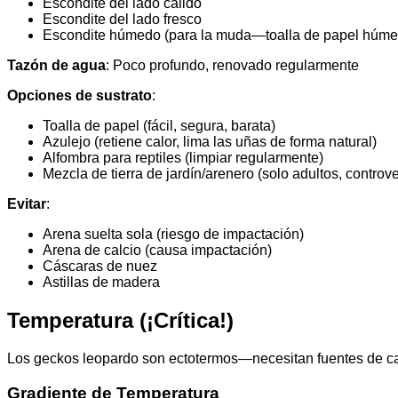
Escondite del lado cálido
Escondite del lado fresco
Escondite húmedo (para la muda—toalla de papel húme
Tazón de agua
: Poco profundo, renovado regularmente
Opciones de sustrato
:
Toalla de papel (fácil, segura, barata)
Azulejo (retiene calor, lima las uñas de forma natural)
Alfombra para reptiles (limpiar regularmente)
Mezcla de tierra de jardín/arenero (solo adultos, controve
Evitar
:
Arena suelta sola (riesgo de impactación)
Arena de calcio (causa impactación)
Cáscaras de nuez
Astillas de madera
Temperatura (¡Crítica!)
Los geckos leopardo son ectotermos—necesitan fuentes de calo
Gradiente de Temperatura