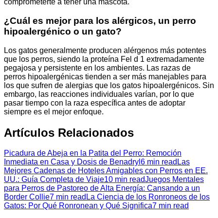
comprometerte a tener una mascota.
¿Cuál es mejor para los alérgicos, un perro
hipoalergénico o un gato?
Los gatos generalmente producen alérgenos más potentes
que los perros, siendo la proteína Fel d 1 extremadamente
pegajosa y persistente en los ambientes. Las razas de
perros hipoalergénicas tienden a ser más manejables para
los que sufren de alergias que los gatos hipoalergénicos. Sin
embargo, las reacciones individuales varían, por lo que
pasar tiempo con la raza específica antes de adoptar
siempre es el mejor enfoque.
Artículos Relacionados
Picadura de Abeja en la Patita del Perro: Remoción
Inmediata en Casa y Dosis de Benadryl
6 min read
Las
Mejores Cadenas de Hoteles Amigables con Perros en EE.
UU.: Guía Completa de Viaje
10 min read
Juegos Mentales
para Perros de Pastoreo de Alta Energía: Cansando a un
Border Collie
7 min read
La Ciencia de los Ronroneos de los
Gatos: Por Qué Ronronean y Qué Significa
7 min read