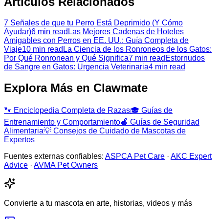
Artículos Relacionados
7 Señales de que tu Perro Está Deprimido (Y Cómo
Ayudar)
6 min read
Las Mejores Cadenas de Hoteles
Amigables con Perros en EE. UU.: Guía Completa de
Viaje
10 min read
La Ciencia de los Ronroneos de los Gatos:
Por Qué Ronronean y Qué Significa
7 min read
Estornudos
de Sangre en Gatos: Urgencia Veterinaria
4 min read
Explora Más en Clawmate
🐾
Enciclopedia Completa de Razas
🎓
Guías de
Entrenamiento y Comportamiento
🍎
Guías de Seguridad
Alimentaria
💡
Consejos de Cuidado de Mascotas de
Expertos
Fuentes externas confiables:
ASPCA Pet Care
·
AKC Expert
Advice
·
AVMA Pet Owners
Convierte a tu mascota en arte, historias, videos y más