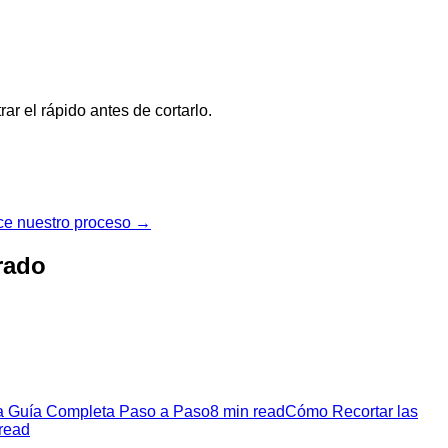
ar el rápido antes de cortarlo.
e nuestro proceso →
rado
na Guía Completa Paso a Paso
8 min read
Cómo Recortar las
read