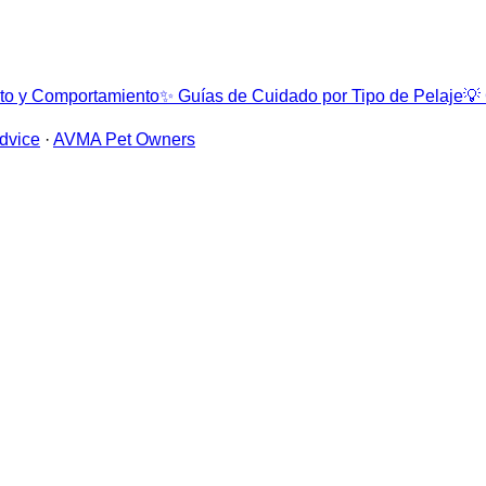
to y Comportamiento
✨
Guías de Cuidado por Tipo de Pelaje
💡
dvice
·
AVMA Pet Owners