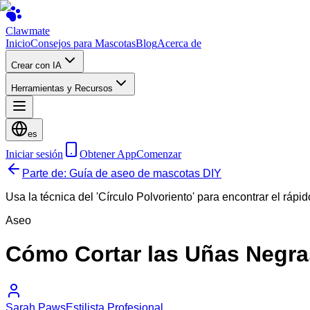
Clawmate
Inicio
Consejos para Mascotas
Blog
Acerca de
Crear con IA
Herramientas y Recursos
es
Iniciar sesión
Obtener App
Comenzar
Parte de: Guía de aseo de mascotas DIY
Usa la técnica del 'Círculo Polvoriento' para encontrar el rápid
Aseo
Cómo Cortar las Uñas Negra
Sarah Paws
Estilista Profesional