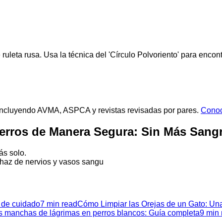
uleta rusa. Usa la técnica del 'Círculo Polvoriento' para encontr
s, incluyendo AVMA, ASPCA y revistas revisadas por pares.
Conoc
Perros de Manera Segura: Sin Más Sang
ás solo.
 haz de nervios y vasos sangu
 de cuidado
7 min read
Cómo Limpiar las Orejas de un Gato: U
s manchas de lágrimas en perros blancos: Guía completa
9 min 