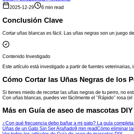
2025-12-29
6 min read
Conclusión Clave
Cortar uñas blancas es fácil. Las uñas negras son un juego de r
Contenido Investigado
Este artículo está investigado a partir de fuentes veterinaria
Cómo Cortar las Uñas Negras de los 
Si tienes miedo de recortar las uñas negras de tu perro, no est
Con uñas blancas, puedes ver fácilmente el "Rápido" rosa (el
Más en Guía de aseo de mascotas DIY
¿Con qué frecuencia debo bañar a mi gato? La guía completa
Uñas de un Gato Sin Ser Arañado
9 min read
Cómo eliminar la
Ver todos los artículos de Guía de aseo de mascotas DIY →