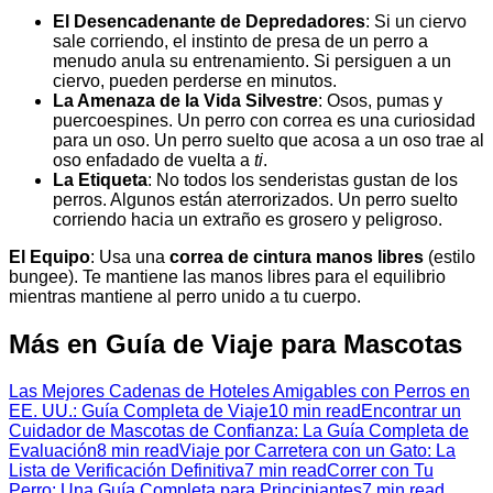
El Desencadenante de Depredadores
: Si un ciervo
sale corriendo, el instinto de presa de un perro a
menudo anula su entrenamiento. Si persiguen a un
ciervo, pueden perderse en minutos.
La Amenaza de la Vida Silvestre
: Osos, pumas y
puercoespines. Un perro con correa es una curiosidad
para un oso. Un perro suelto que acosa a un oso trae al
oso enfadado de vuelta a
ti
.
La Etiqueta
: No todos los senderistas gustan de los
perros. Algunos están aterrorizados. Un perro suelto
corriendo hacia un extraño es grosero y peligroso.
El Equipo
: Usa una
correa de cintura manos libres
(estilo
bungee). Te mantiene las manos libres para el equilibrio
mientras mantiene al perro unido a tu cuerpo.
Más en Guía de Viaje para Mascotas
Las Mejores Cadenas de Hoteles Amigables con Perros en
EE. UU.: Guía Completa de Viaje
10 min read
Encontrar un
Cuidador de Mascotas de Confianza: La Guía Completa de
Evaluación
8 min read
Viaje por Carretera con un Gato: La
Lista de Verificación Definitiva
7 min read
Correr con Tu
Perro: Una Guía Completa para Principiantes
7 min read