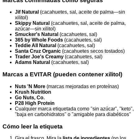
Marcas confirmadas como seguras
Jif Natural
(cacahuetes, sal, aceite de palma—sin
xilitol)
Skippy Natural
(cacahuetes, sal, aceite de palma,
azúcar—sin xilitol)
Smucker's Natural
(cacahuetes, sal)
365 by Whole Foods
(cacahuetes, sal)
Teddie All Natural
(cacahuetes, sal)
Santa Cruz Organic
(cacahuetes secos tostados)
Trader Joe's Creamy
(cacahuetes, sal)
Adams Natural
(cacahuetes, sal)
Marcas a EVITAR (pueden contener xilitol)
Nuts 'N More
(marcas mejoradas en proteínas)
Krush Nutrition
Go Nuts, Co.
P28 High Protein
Cualquier marca etiquetada como "sin azúcar", "keto",
"baja en carbohidratos" o "amigable para diabéticos"
Cómo leer la etiqueta
Gira el frasco. Mira la
lista de ingredientes
(no los