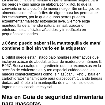
La mantequilla de almendra es generalmente segura para
los perros y casi nunca se elabora con xilitol, lo que la
convierte en una opción de menor riesgo. Sin embargo, los
almendras son más difíciles de digerir para los perros que
los cacahuetes, por lo que algunos perros pueden
experimentar malestar estomacal leve. Siempre elige
mantequilla de almendra natural sin sal, azúcar o
edulcorantes artificiales añadidos, y introdúcela en
pequeñas cantidades.
¿Cómo puedo saber si la mantequilla de maní
contiene xilitol sin verlo en la etiqueta?
El xilitol puede estar listado bajo nombres alternativos que
incluyen azúcar de abedul, azúcar de madera o el número E
E967. Busca cualquier ingrediente que no reconozcas en la
sección de edulcorantes, y ten especial cuidado con las
marcas comercializadas como "sin azúcar", "keto", "baja en
carbohidratos" o "amigable para diabéticos". Cuando tengas
dudas, adhiérete a la mantequilla de maní con solo dos
ingredientes: cacahuetes y sal.
Más en Guía de seguridad alimentaria
para mascotas