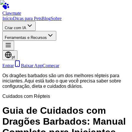
Clawmate
Início
Dicas para Pets
Blog
Sobre
Criar com IA
Ferramentas e Recursos
pt
Entrar
Baixar App
Começar
Os dragões barbados são um dos melhores répteis para
iniciantes. Aqui está tudo o que você precisa saber sobre
configuração, dieta e cuidados diários.
Cuidados com Répteis
Guia de Cuidados com
Dragões Barbados: Manual