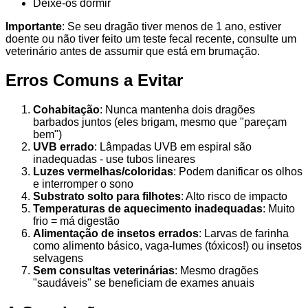
Deixe-os dormir
Importante
: Se seu dragão tiver menos de 1 ano, estiver
doente ou não tiver feito um teste fecal recente, consulte um
veterinário antes de assumir que está em brumação.
Erros Comuns a Evitar
Cohabitação
: Nunca mantenha dois dragões
barbados juntos (eles brigam, mesmo que "pareçam
bem")
UVB errado
: Lâmpadas UVB em espiral são
inadequadas - use tubos lineares
Luzes vermelhas/coloridas
: Podem danificar os olhos
e interromper o sono
Substrato solto para filhotes
: Alto risco de impacto
Temperaturas de aquecimento inadequadas
: Muito
frio = má digestão
Alimentação de insetos errados
: Larvas de farinha
como alimento básico, vaga-lumes (tóxicos!) ou insetos
selvagens
Sem consultas veterinárias
: Mesmo dragões
"saudáveis" se beneficiam de exames anuais