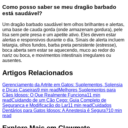
Como posso saber se meu dragão barbado
está saudável?
Um dragão barbado saudável tem olhos brilhantes e alertas,
uma base de cauda gorda (onde armazenam gordura), pele
lisa sem pele presa e um apetite ativo. Eles devem estar
alertas e responsivos durante o dia. Sinais de alerta incluem
letargia, olhos fundos, barba preta persistente (estresse),
boca aberta sem estar se aquecendo, muco ao redor do
nariz ou boca, e movimentos intestinais irregulares ou
ausentes.
Artigos Relacionados
Gerenciamento da Artrite em Gatos: Suplementos, Solensia
e Dicas Caseiras
9 min read
Melhores Suplementos para
Cães Idosos: O Que Realmente Funciona
11 min
read
Cuidando de um Cão Cego: Guia Completo de
Segurança e Modificação do Lar
11 min read
Cuidados
Dentários para Gatos Idosos: A Anestesia é Segura?
10 min
read
Explore Mais em Clawmate