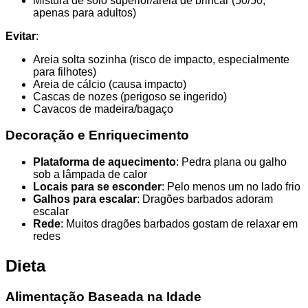
Mistura de solo superior/areia de brincar (50/50,
apenas para adultos)
Evitar
:
Areia solta sozinha (risco de impacto, especialmente
para filhotes)
Areia de cálcio (causa impacto)
Cascas de nozes (perigoso se ingerido)
Cavacos de madeira/bagaço
Decoração e Enriquecimento
Plataforma de aquecimento
: Pedra plana ou galho
sob a lâmpada de calor
Locais para se esconder
: Pelo menos um no lado frio
Galhos para escalar
: Dragões barbados adoram
escalar
Rede
: Muitos dragões barbados gostam de relaxar em
redes
Dieta
Alimentação Baseada na Idade