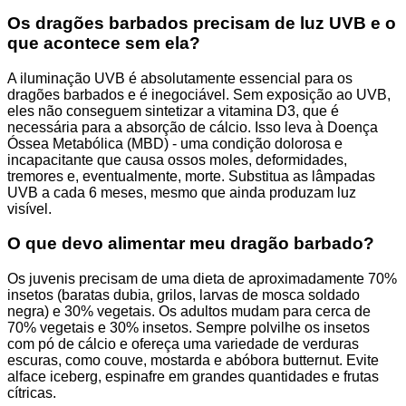
Os dragões barbados precisam de luz UVB e o
que acontece sem ela?
A iluminação UVB é absolutamente essencial para os
dragões barbados e é inegociável. Sem exposição ao UVB,
eles não conseguem sintetizar a vitamina D3, que é
necessária para a absorção de cálcio. Isso leva à Doença
Óssea Metabólica (MBD) - uma condição dolorosa e
incapacitante que causa ossos moles, deformidades,
tremores e, eventualmente, morte. Substitua as lâmpadas
UVB a cada 6 meses, mesmo que ainda produzam luz
visível.
O que devo alimentar meu dragão barbado?
Os juvenis precisam de uma dieta de aproximadamente 70%
insetos (baratas dubia, grilos, larvas de mosca soldado
negra) e 30% vegetais. Os adultos mudam para cerca de
70% vegetais e 30% insetos. Sempre polvilhe os insetos
com pó de cálcio e ofereça uma variedade de verduras
escuras, como couve, mostarda e abóbora butternut. Evite
alface iceberg, espinafre em grandes quantidades e frutas
cítricas.