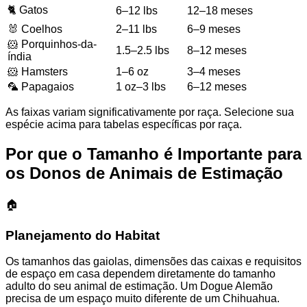
🐈 Gatos
6–12 lbs
12–18 meses
🐰 Coelhos
2–11 lbs
6–9 meses
🐹 Porquinhos-da-
1.5–2.5 lbs
8–12 meses
índia
🐹 Hamsters
1–6 oz
3–4 meses
🦜 Papagaios
1 oz–3 lbs
6–12 meses
As faixas variam significativamente por raça. Selecione sua
espécie acima para tabelas específicas por raça.
Por que o Tamanho é Importante para
os Donos de Animais de Estimação
🏠
Planejamento do Habitat
Os tamanhos das gaiolas, dimensões das caixas e requisitos
de espaço em casa dependem diretamente do tamanho
adulto do seu animal de estimação. Um Dogue Alemão
precisa de um espaço muito diferente de um Chihuahua.