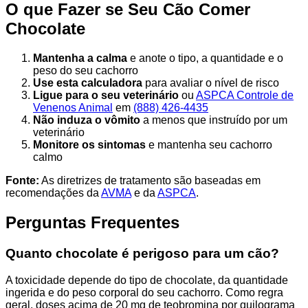
O que Fazer se Seu Cão Comer
Chocolate
Mantenha a calma
e anote o tipo, a quantidade e o
peso do seu cachorro
Use esta calculadora
para avaliar o nível de risco
Ligue para o seu veterinário
ou
ASPCA Controle de
Venenos Animal
em
(888) 426-4435
Não induza o vômito
a menos que instruído por um
veterinário
Monitore os sintomas
e mantenha seu cachorro
calmo
Fonte:
As diretrizes de tratamento são baseadas em
recomendações da
AVMA
e da
ASPCA
.
Perguntas Frequentes
Quanto chocolate é perigoso para um cão?
A toxicidade depende do tipo de chocolate, da quantidade
ingerida e do peso corporal do seu cachorro. Como regra
geral, doses acima de 20 mg de teobromina por quilograma