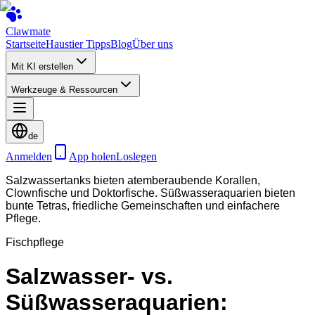
Clawmate
Startseite
Haustier Tipps
Blog
Über uns
Mit KI erstellen
Werkzeuge & Ressourcen
de
Anmelden
App holen
Loslegen
Salzwassertanks bieten atemberaubende Korallen,
Clownfische und Doktorfische. Süßwasseraquarien bieten
bunte Tetras, friedliche Gemeinschaften und einfachere
Pflege.
Fischpflege
Salzwasser- vs.
Süßwasseraquarien: