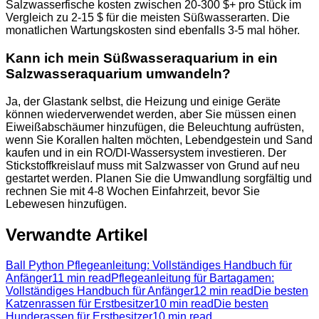
Salzwasserfische kosten zwischen 20-300 $+ pro Stück im
Vergleich zu 2-15 $ für die meisten Süßwasserarten. Die
monatlichen Wartungskosten sind ebenfalls 3-5 mal höher.
Kann ich mein Süßwasseraquarium in ein
Salzwasseraquarium umwandeln?
Ja, der Glastank selbst, die Heizung und einige Geräte
können wiederverwendet werden, aber Sie müssen einen
Eiweißabschäumer hinzufügen, die Beleuchtung aufrüsten,
wenn Sie Korallen halten möchten, Lebendgestein und Sand
kaufen und in ein RO/DI-Wassersystem investieren. Der
Stickstoffkreislauf muss mit Salzwasser von Grund auf neu
gestartet werden. Planen Sie die Umwandlung sorgfältig und
rechnen Sie mit 4-8 Wochen Einfahrzeit, bevor Sie
Lebewesen hinzufügen.
Verwandte Artikel
Ball Python Pflegeanleitung: Vollständiges Handbuch für
Anfänger
11 min read
Pflegeanleitung für Bartagamen:
Vollständiges Handbuch für Anfänger
12 min read
Die besten
Katzenrassen für Erstbesitzer
10 min read
Die besten
Hunderassen für Erstbesitzer
10 min read