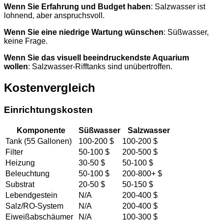
Wenn Sie Erfahrung und Budget haben
: Salzwasser ist
lohnend, aber anspruchsvoll.
Wenn Sie eine niedrige Wartung wünschen
: Süßwasser,
keine Frage.
Wenn Sie das visuell beeindruckendste Aquarium
wollen
: Salzwasser-Rifftanks sind unübertroffen.
Kostenvergleich
Einrichtungskosten
Komponente
Süßwasser
Salzwasser
Tank (55 Gallonen)
100-200 $
100-200 $
Filter
50-100 $
200-500 $
Heizung
30-50 $
50-100 $
Beleuchtung
50-100 $
200-800+ $
Substrat
20-50 $
50-150 $
Lebendgestein
N/A
200-400 $
Salz/RO-System
N/A
200-400 $
Eiweißabschäumer
N/A
100-300 $