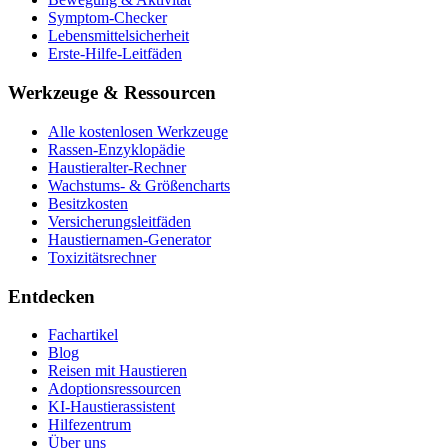
Symptom-Checker
Lebensmittelsicherheit
Erste-Hilfe-Leitfäden
Werkzeuge & Ressourcen
Alle kostenlosen Werkzeuge
Rassen-Enzyklopädie
Haustieralter-Rechner
Wachstums- & Größencharts
Besitzkosten
Versicherungsleitfäden
Haustiernamen-Generator
Toxizitätsrechner
Entdecken
Fachartikel
Blog
Reisen mit Haustieren
Adoptionsressourcen
KI-Haustierassistent
Hilfezentrum
Über uns