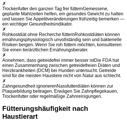
✗
Trockenfutter den ganzen Tag frei füttern
Gemessene,
geplante Mahlzeiten helfen, ein gesundes Gewicht zu halten
und lassen Sie Appetitveränderungen frühzeitig bemerken —
ein wichtiger Gesundheitsindikator.
✗
Rohkostdiät ohne Recherche füttern
Rohkostdiäten können
ernährungsphysiologisch unvollständig sein und bakterielle
Risiken bergen. Wenn Sie roh füttern möchten, konsultieren
Sie einen tierärztlichen Ernährungsberater.
✗
Annehmen, dass getreidefrei immer besser ist
Die FDA hat
einen Zusammenhang zwischen getreidefreien Diäten und
Herzkrankheiten (DCM) bei Hunden untersucht. Getreide
sind für die meisten Haustiere nicht von Natur aus schlecht.
✗
Zahngesundheit ignorieren
Nassfutterdiäten können zur
Plaquebildung beitragen. Erwägen Sie Zahnpflegekauen,
Trockenfutter oder regelmäßige Zahnreinigungen.
Fütterungshäufigkeit nach
Haustierart