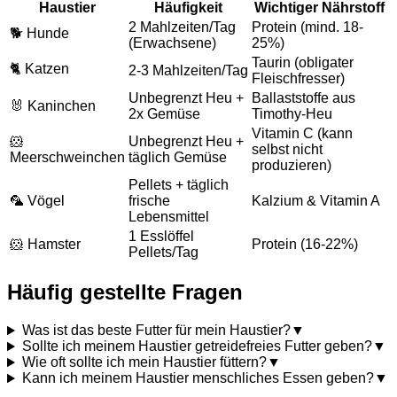
Haustier
Häufigkeit
Wichtiger Nährstoff
2 Mahlzeiten/Tag
Protein (mind. 18-
🐕 Hunde
(Erwachsene)
25%)
Taurin (obligater
🐈 Katzen
2-3 Mahlzeiten/Tag
Fleischfresser)
Unbegrenzt Heu +
Ballaststoffe aus
🐰 Kaninchen
2x Gemüse
Timothy-Heu
Vitamin C (kann
🐹
Unbegrenzt Heu +
selbst nicht
Meerschweinchen
täglich Gemüse
produzieren)
Pellets + täglich
🦜 Vögel
frische
Kalzium & Vitamin A
Lebensmittel
1 Esslöffel
🐹 Hamster
Protein (16-22%)
Pellets/Tag
Häufig gestellte Fragen
Was ist das beste Futter für mein Haustier?
▼
Sollte ich meinem Haustier getreidefreies Futter geben?
▼
Wie oft sollte ich mein Haustier füttern?
▼
Kann ich meinem Haustier menschliches Essen geben?
▼