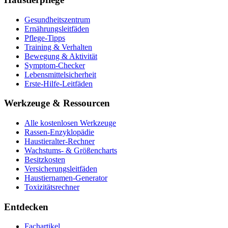
Gesundheitszentrum
Ernährungsleitfäden
Pflege-Tipps
Training & Verhalten
Bewegung & Aktivität
Symptom-Checker
Lebensmittelsicherheit
Erste-Hilfe-Leitfäden
Werkzeuge & Ressourcen
Alle kostenlosen Werkzeuge
Rassen-Enzyklopädie
Haustieralter-Rechner
Wachstums- & Größencharts
Besitzkosten
Versicherungsleitfäden
Haustiernamen-Generator
Toxizitätsrechner
Entdecken
Fachartikel