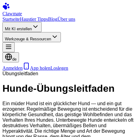
Clawmate
Startseite
Haustier Tipps
Blog
Über uns
Mit KI erstellen
Werkzeuge & Ressourcen
de
Anmelden
App holen
Loslegen
Übungsleitfaden
Hunde-Übungsleitfaden
Ein müder Hund ist ein glücklicher Hund — und ein gut
erzogener. Regelmäßige Bewegung ist entscheidend für die
körperliche Gesundheit, das geistige Wohlbefinden und das
Verhalten Ihres Hundes. Unterbewegte Hunde entwickeln oft
destruktives Verhalten, übermäßiges Bellen und
Hyperaktivität. Die richtige Menge und Art der Bewegung
hängt von der Rasse, dem Alter und dem