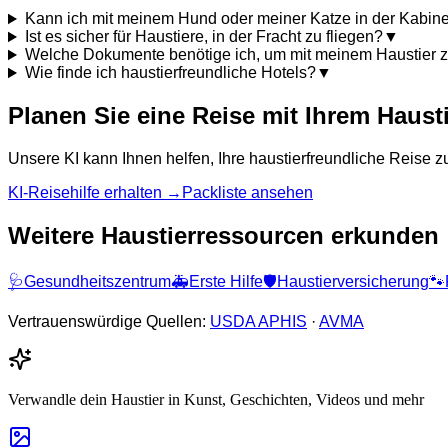
Kann ich mit meinem Hund oder meiner Katze in der Kabine
Ist es sicher für Haustiere, in der Fracht zu fliegen?
▼
Welche Dokumente benötige ich, um mit meinem Haustier z
Wie finde ich haustierfreundliche Hotels?
▼
Planen Sie eine Reise mit Ihrem Haust
Unsere KI kann Ihnen helfen, Ihre haustierfreundliche Reise zu
KI-Reisehilfe erhalten →
Packliste ansehen
Weitere Haustierressourcen erkunden
🩺
Gesundheitszentrum
🚑
Erste Hilfe
🛡️
Haustierversicherung
🐾
Vertrauenswürdige Quellen:
USDA APHIS
·
AVMA
Verwandle dein Haustier in Kunst, Geschichten, Videos und mehr