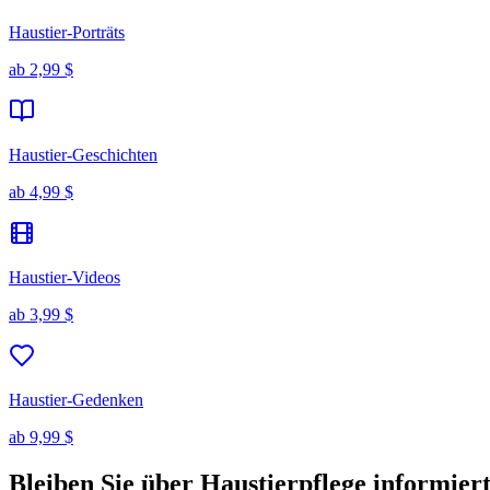
Haustier-Porträts
ab
2,99 $
Haustier-Geschichten
ab
4,99 $
Haustier-Videos
ab
3,99 $
Haustier-Gedenken
ab
9,99 $
Bleiben Sie über Haustierpflege informiert