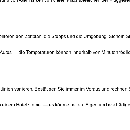
rund von Atemrisiken von vielen Frachtbereichen der Fluggese
trollieren den Zeitplan, die Stopps und die Umgebung. Sichern S
n Autos — die Temperaturen können innerhalb von Minuten tödli
tlinien variieren. Bestätigen Sie immer im Voraus und rechnen 
t in einem Hotelzimmer — es könnte bellen, Eigentum beschädi