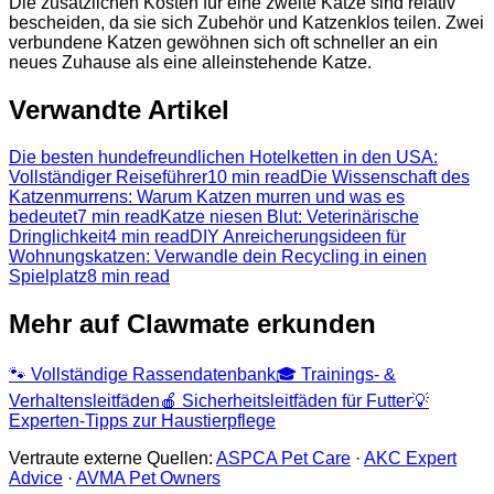
Die zusätzlichen Kosten für eine zweite Katze sind relativ
bescheiden, da sie sich Zubehör und Katzenklos teilen. Zwei
verbundene Katzen gewöhnen sich oft schneller an ein
neues Zuhause als eine alleinstehende Katze.
Verwandte Artikel
Die besten hundefreundlichen Hotelketten in den USA:
Vollständiger Reiseführer
10 min read
Die Wissenschaft des
Katzenmurrens: Warum Katzen murren und was es
bedeutet
7 min read
Katze niesen Blut: Veterinärische
Dringlichkeit
4 min read
DIY Anreicherungsideen für
Wohnungskatzen: Verwandle dein Recycling in einen
Spielplatz
8 min read
Mehr auf Clawmate erkunden
🐾
Vollständige Rassendatenbank
🎓
Trainings- &
Verhaltensleitfäden
🍎
Sicherheitsleitfäden für Futter
💡
Experten-Tipps zur Haustierpflege
Vertraute externe Quellen:
ASPCA Pet Care
·
AKC Expert
Advice
·
AVMA Pet Owners