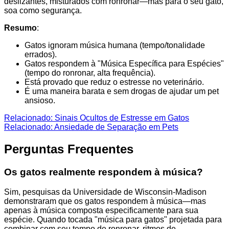
deslizantes, misturados com ronronar—mas para o seu gato,
soa como segurança.
Resumo
:
Gatos ignoram música humana (tempo/tonalidade
errados).
Gatos respondem à "Música Específica para Espécies"
(tempo do ronronar, alta frequência).
Está provado que reduz o estresse no veterinário.
É uma maneira barata e sem drogas de ajudar um pet
ansioso.
Relacionado: Sinais Ocultos de Estresse em Gatos
Relacionado: Ansiedade de Separação em Pets
Perguntas Frequentes
Os gatos realmente respondem à música?
Sim, pesquisas da Universidade de Wisconsin-Madison
demonstraram que os gatos respondem à música—mas
apenas à música composta especificamente para sua
espécie. Quando tocada "música para gatos" projetada para
combinar com seu tempo de ronronar, ritmos de