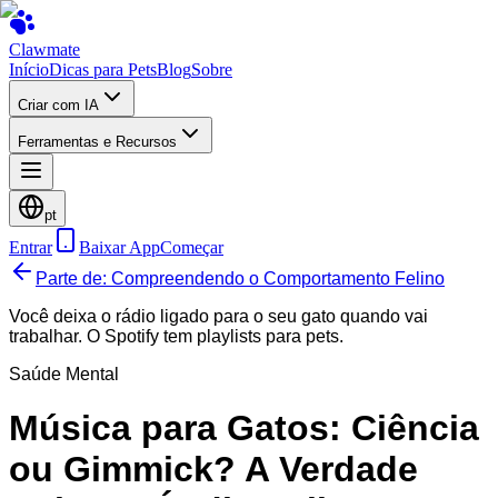
Clawmate
Início
Dicas para Pets
Blog
Sobre
Criar com IA
Ferramentas e Recursos
pt
Entrar
Baixar App
Começar
Parte de: Compreendendo o Comportamento Felino
Você deixa o rádio ligado para o seu gato quando vai
trabalhar. O Spotify tem playlists para pets.
Saúde Mental
Música para Gatos: Ciência
ou Gimmick? A Verdade