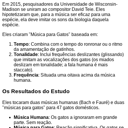
Em 2015, pesquisadores da Universidade de Wisconsin-
Madison se uniram ao compositor David Teie. Eles
hipotetizaram que, para a música ser eficaz para uma
espécie, ela deve imitar os sons da biologia daquela
espécie.
Eles criaram "Música para Gatos" baseada em:
Tempo
: Combina com o tempo do ronronar ou o ritmo
da amamentação de gatinhos.
Tonalidade
: Inclui frequências deslizantes (glissando)
que imitam as vocalizações dos gatos (os miados
deslizam em tonalidade; a fala humana é mais
staccato).
Frequência
: Situada uma oitava acima da música
humana.
Os Resultados do Estudo
Eles tocaram duas músicas humanas (Bach e Fauré) e duas
"músicas para gatos" para 47 gatos domésticos.
Música Humana
: Os gatos a ignoraram em grande
parte. Sem reação.
Música para Gatos
: Reação significativa. Os gatos se