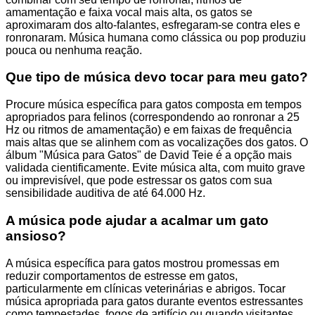
amamentação e faixa vocal mais alta, os gatos se
aproximaram dos alto-falantes, esfregaram-se contra eles e
ronronaram. Música humana como clássica ou pop produziu
pouca ou nenhuma reação.
Que tipo de música devo tocar para meu gato?
Procure música específica para gatos composta em tempos
apropriados para felinos (correspondendo ao ronronar a 25
Hz ou ritmos de amamentação) e em faixas de frequência
mais altas que se alinhem com as vocalizações dos gatos. O
álbum "Música para Gatos" de David Teie é a opção mais
validada cientificamente. Evite música alta, com muito grave
ou imprevisível, que pode estressar os gatos com sua
sensibilidade auditiva de até 64.000 Hz.
A música pode ajudar a acalmar um gato
ansioso?
A música específica para gatos mostrou promessas em
reduzir comportamentos de estresse em gatos,
particularmente em clínicas veterinárias e abrigos. Tocar
música apropriada para gatos durante eventos estressantes
como tempestades, fogos de artifício ou quando visitantes