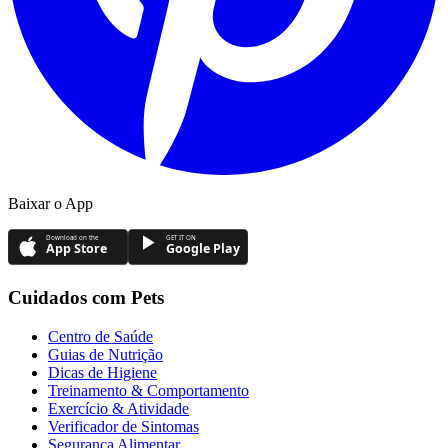
Baixar o App
Download on the
GET IT ON
App Store
Google Play
Cuidados com Pets
Centro de Saúde
Guias de Nutrição
Dicas de Higiene
Treinamento & Comportamento
Exercício & Atividade
Verificador de Sintomas
Segurança Alimentar