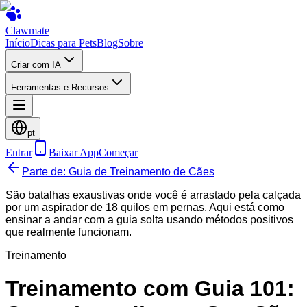
Clawmate
Início
Dicas para Pets
Blog
Sobre
Criar com IA
Ferramentas e Recursos
pt
Entrar
Baixar App
Começar
Parte de: Guia de Treinamento de Cães
São batalhas exaustivas onde você é arrastado pela calçada
por um aspirador de 18 quilos em pernas. Aqui está como
ensinar a andar com a guia solta usando métodos positivos
que realmente funcionam.
Treinamento
Treinamento com Guia 101: