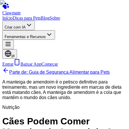
Clawmate
Início
Dicas para Pets
Blog
Sobre
Criar com IA
Ferramentas e Recursos
pt
Entrar
Baixar App
Começar
Parte de: Guia de Segurança Alimentar para Pets
A manteiga de amendoim é o petisco definitivo para
treinamento, mas um novo ingrediente em marcas de dieta
está matando cães. A manteiga de amendoim é a cola que
mantém o mundo dos cães unido.
Nutrição
Cães Podem Comer