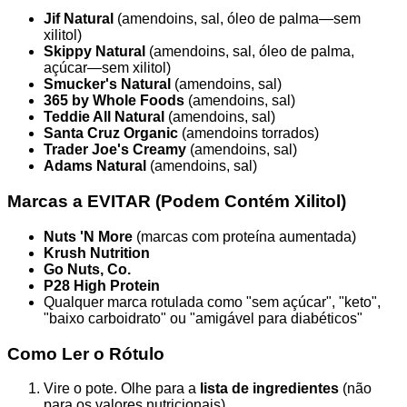
Jif Natural
(amendoins, sal, óleo de palma—sem
xilitol)
Skippy Natural
(amendoins, sal, óleo de palma,
açúcar—sem xilitol)
Smucker's Natural
(amendoins, sal)
365 by Whole Foods
(amendoins, sal)
Teddie All Natural
(amendoins, sal)
Santa Cruz Organic
(amendoins torrados)
Trader Joe's Creamy
(amendoins, sal)
Adams Natural
(amendoins, sal)
Marcas a EVITAR (Podem Contém Xilitol)
Nuts 'N More
(marcas com proteína aumentada)
Krush Nutrition
Go Nuts, Co.
P28 High Protein
Qualquer marca rotulada como "sem açúcar", "keto",
"baixo carboidrato" ou "amigável para diabéticos"
Como Ler o Rótulo
Vire o pote. Olhe para a
lista de ingredientes
(não
para os valores nutricionais).