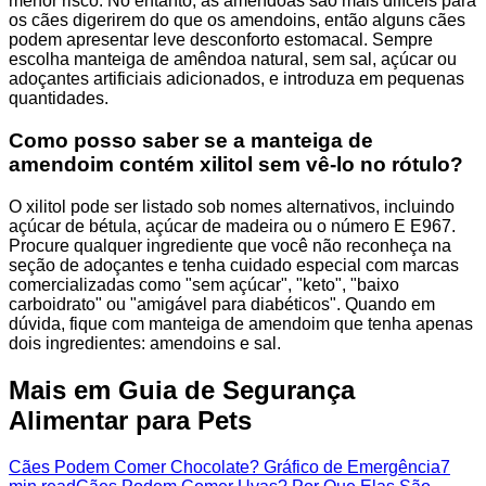
menor risco. No entanto, as amêndoas são mais difíceis para
os cães digerirem do que os amendoins, então alguns cães
podem apresentar leve desconforto estomacal. Sempre
escolha manteiga de amêndoa natural, sem sal, açúcar ou
adoçantes artificiais adicionados, e introduza em pequenas
quantidades.
Como posso saber se a manteiga de
amendoim contém xilitol sem vê-lo no rótulo?
O xilitol pode ser listado sob nomes alternativos, incluindo
açúcar de bétula, açúcar de madeira ou o número E E967.
Procure qualquer ingrediente que você não reconheça na
seção de adoçantes e tenha cuidado especial com marcas
comercializadas como "sem açúcar", "keto", "baixo
carboidrato" ou "amigável para diabéticos". Quando em
dúvida, fique com manteiga de amendoim que tenha apenas
dois ingredientes: amendoins e sal.
Mais em Guia de Segurança
Alimentar para Pets
Cães Podem Comer Chocolate? Gráfico de Emergência
7