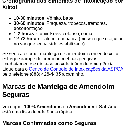
Cronograma dos Sintomas de Intoxicação por
Xilitol
10-30 minutos
: Vômito, baba
30-60 minutos
: Fraqueza, tropeços, tremores,
desorientação
1-2 horas
: Convulsões, colapso, coma
12-72 horas
: Falência hepática (mesmo que o açúcar
no sangue tenha sido estabilizado)
Se seu cão comer manteiga de amendoim contendo xilitol,
esfregue xarope de bordo ou mel nas gengivas
imediatamente e dirija-se ao veterinário de emergência.
Ligue para o
Centro de Controle de Intoxicações da ASPCA
pelo telefone (888) 426-4435 a caminho.
Marcas de Manteiga de Amendoim
Seguras
Você quer
100% Amendoins
ou
Amendoins + Sal
. Aqui
está uma lista de referência rápida:
Marcas Confirmadas como Seguras