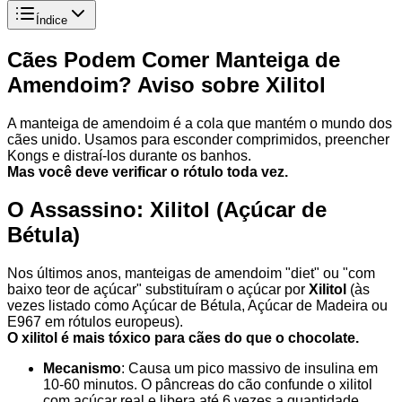
Índice
Cães Podem Comer Manteiga de
Amendoim? Aviso sobre Xilitol
A manteiga de amendoim é a cola que mantém o mundo dos
cães unido. Usamos para esconder comprimidos, preencher
Kongs e distraí-los durante os banhos.
Mas você deve verificar o rótulo toda vez.
O Assassino: Xilitol (Açúcar de
Bétula)
Nos últimos anos, manteigas de amendoim "diet" ou "com
baixo teor de açúcar" substituíram o açúcar por
Xilitol
(às
vezes listado como Açúcar de Bétula, Açúcar de Madeira ou
E967 em rótulos europeus).
O xilitol é mais tóxico para cães do que o chocolate.
Mecanismo
: Causa um pico massivo de insulina em
10-60 minutos. O pâncreas do cão confunde o xilitol
com açúcar real e libera até 6 vezes a quantidade