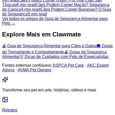
min read
Cães Podem Comer Uvas? Por Que Elas São
Tóxicas
6 min read
Cães Podem Comer Maçãs? Segurança
do Caroço
4 min read
Cães Podem Comer Bananas? O Guia
de Segurança
5 min read
Ver todos os artigos de Guia de Segurança Alimentar para
Pets →
Explore Mais em Clawmate
🍎
Guia de Segurança Alimentar para Cães e Gatos
🎓
Guias
de Treinamento e Comportamento
🍎
Guias de Segurança
Alimentar
💡
Dicas de Cuidados com Pets de Especialistas
Fontes externas confiáveis:
ASPCA Pet Care
·
AKC Expert
Advice
·
AVMA Pet Owners
Transforme seu pet em arte, histórias, vídeos e mais
Retratos