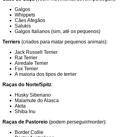
Galgos
Whippets
Cães Afegãos
Salukis
Galgos Italianos (sim, até os pequenos)
Terriers
(criados para matar pequenos animais):
Jack Russell Terrier
Rat Terrier
Airedale Terrier
Fox Terrier
A maioria dos tipos de terrier
Raças do Norte/Spitz
:
Husky Siberiano
Malamute do Alasca
Akita
Shiba Inu
Raças de Pastoreio
(podem perseguir/morder):
Border Collie