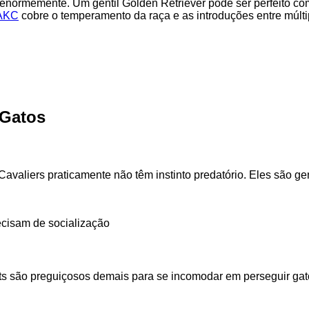
enormemente. Um gentil Golden Retriever pode ser perfeito com
 AKC
cobre o temperamento da raça e as introduções entre múlt
 Gatos
avaliers praticamente não têm instinto predatório. Eles são gen
recisam de socialização
ets são preguiçosos demais para se incomodar em perseguir gat