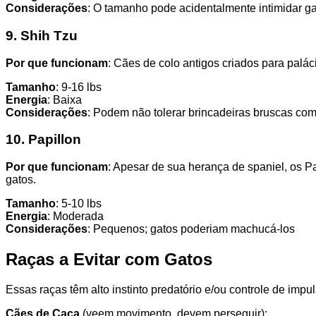
Considerações
: O tamanho pode acidentalmente intimidar g
9. Shih Tzu
Por que funcionam
: Cães de colo antigos criados para palá
Tamanho
: 9-16 lbs
Energia
: Baixa
Considerações
: Podem não tolerar brincadeiras bruscas com
10. Papillon
Por que funcionam
: Apesar de sua herança de spaniel, os P
gatos.
Tamanho
: 5-10 lbs
Energia
: Moderada
Considerações
: Pequenos; gatos poderiam machucá-los
Raças a Evitar com Gatos
Essas raças têm alto instinto predatório e/ou controle de impul
Cães de Caça
(veem movimento, devem perseguir):