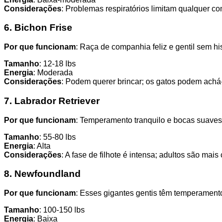
Considerações
: Problemas respiratórios limitam qualquer 
6. Bichon Frise
Por que funcionam
: Raça de companhia feliz e gentil sem hi
Tamanho
: 12-18 lbs
Energia
: Moderada
Considerações
: Podem querer brincar; os gatos podem achá-l
7. Labrador Retriever
Por que funcionam
: Temperamento tranquilo e bocas suaves
Tamanho
: 55-80 lbs
Energia
: Alta
Considerações
: A fase de filhote é intensa; adultos são mais
8. Newfoundland
Por que funcionam
: Esses gigantes gentis têm temperamento
Tamanho
: 100-150 lbs
Energia
: Baixa