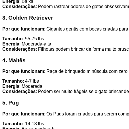
Energia
: Baixa
Considerações
: Podem rastrear odores de gatos obsessivam
3. Golden Retriever
Por que funcionam
: Gigantes gentis com bocas criadas par
Tamanho
: 55-75 lbs
Energia
: Moderada-alta
Considerações
: Filhotes podem brincar de forma muito brus
4. Maltês
Por que funcionam
: Raça de brinquedo minúscula com zero 
Tamanho
: 4-7 lbs
Energia
: Moderada
Considerações
: Podem ser muito frágeis se o gato brincar d
5. Pug
Por que funcionam
: Os Pugs foram criados para serem comp
Tamanho
: 14-18 lbs
Energia
: Baixa-moderada