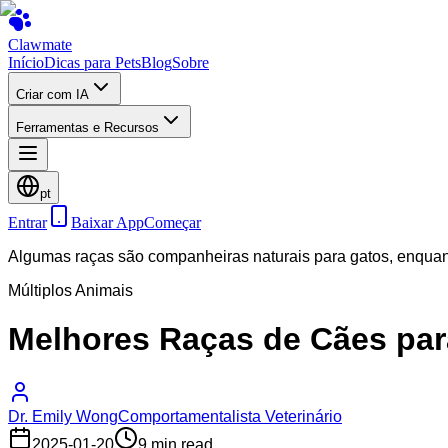
Clawmate
Início
Dicas para Pets
Blog
Sobre
Criar com IA
Ferramentas e Recursos
pt
Entrar
Baixar App
Começar
Algumas raças são companheiras naturais para gatos, enquant
Múltiplos Animais
Melhores Raças de Cães par
Dr. Emily Wong
Comportamentalista Veterinário
2025-01-20
9 min read