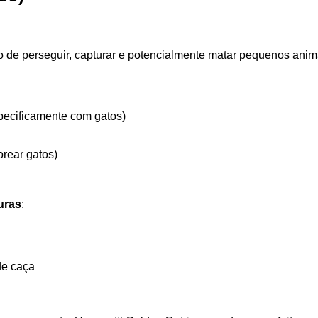
o de perseguir, capturar e potencialmente matar pequenos anima
pecificamente com gatos)
orear gatos)
uras
:
de caça