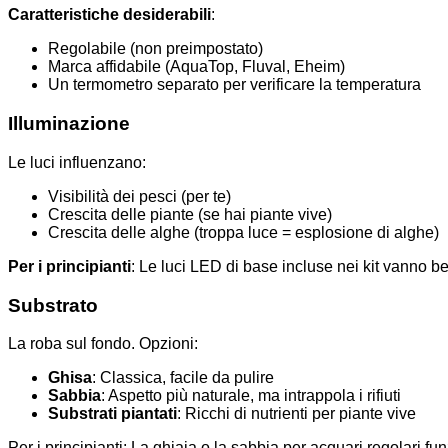
Caratteristiche desiderabili
:
Regolabile (non preimpostato)
Marca affidabile (AquaTop, Fluval, Eheim)
Un termometro separato per verificare la temperatura
Illuminazione
Le luci influenzano:
Visibilità dei pesci (per te)
Crescita delle piante (se hai piante vive)
Crescita delle alghe (troppa luce = esplosione di alghe)
Per i principianti
: Le luci LED di base incluse nei kit vanno be
Substrato
La roba sul fondo. Opzioni:
Ghisa
: Classica, facile da pulire
Sabbia
: Aspetto più naturale, ma intrappola i rifiuti
Substrati piantati
: Ricchi di nutrienti per piante vive
Per i principianti: La ghiaia o la sabbia per acquari regolari f