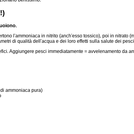
!)
muoiono.
ono l'ammoniaca in nitrito (anch'esso tossico), poi in nitrato (me
ri di qualità dell'acqua e dei loro effetti sulla salute dei pesci
nefici. Aggiungere pesci immediatamente = avvelenamento da am
e di ammoniaca pura)
o