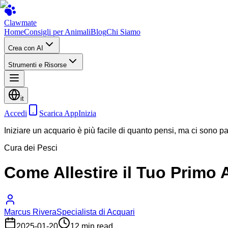
Clawmate
Home
Consigli per Animali
Blog
Chi Siamo
Crea con AI
Strumenti e Risorse
it
Accedi
Scarica App
Inizia
Iniziare un acquario è più facile di quanto pensi, ma ci sono pas
Cura dei Pesci
Come Allestire il Tuo Primo 
Marcus Rivera
Specialista di Acquari
2025-01-20
12 min read