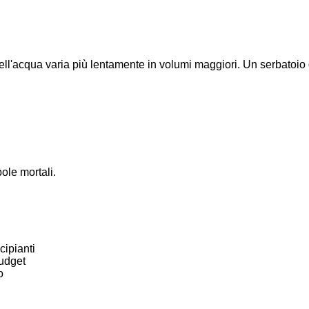
ell'acqua varia più lentamente in volumi maggiori. Un serbatoio da
ole mortali.
cipianti
budget
o