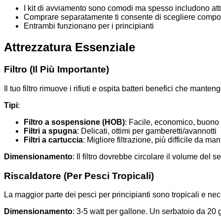
I kit di avviamento sono comodi ma spesso includono att
Comprare separatamente ti consente di scegliere compon
Entrambi funzionano per i principianti
Attrezzatura Essenziale
Filtro (Il Più Importante)
Il tuo filtro rimuove i rifiuti e ospita batteri benefici che mante
Tipi
:
Filtro a sospensione (HOB)
: Facile, economico, buono p
Filtri a spugna
: Delicati, ottimi per gamberetti/avannotti
Filtri a cartuccia
: Migliore filtrazione, più difficile da ma
Dimensionamento
: Il filtro dovrebbe circolare il volume del 
Riscaldatore (Per Pesci Tropicali)
La maggior parte dei pesci per principianti sono tropicali e ne
Dimensionamento
: 3-5 watt per gallone. Un serbatoio da 20 