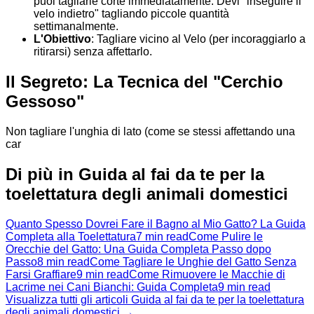
puoi tagliarle corte immediatamente. Devi "inseguire il
velo indietro" tagliando piccole quantità
settimanalmente.
L'Obiettivo
: Tagliare vicino al Velo (per incoraggiarlo a
ritirarsi) senza affettarlo.
Il Segreto: La Tecnica del "Cerchio
Gessoso"
Non tagliare l'unghia di lato (come se stessi affettando una
car
Di più in Guida al fai da te per la
toelettatura degli animali domestici
Quanto Spesso Dovrei Fare il Bagno al Mio Gatto? La Guida
Completa alla Toelettatura
7 min read
Come Pulire le
Orecchie del Gatto: Una Guida Completa Passo dopo
Passo
8 min read
Come Tagliare le Unghie del Gatto Senza
Farsi Graffiare
9 min read
Come Rimuovere le Macchie di
Lacrime nei Cani Bianchi: Guida Completa
9 min read
Visualizza tutti gli articoli Guida al fai da te per la toelettatura
degli animali domestici →