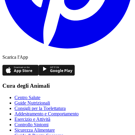
Scarica l'App
Download on the
GET IT ON
App Store
Google Play
Cura degli Animali
Centro Salute
Guide Nutrizionali
Consigli per la Toelettatura
Addestramento e Comportamento
Esercizio e Attività
Controllo Sintomi
Sicurezza Alimentare