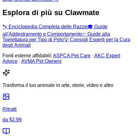
Esplora di più su Clawmate
🐾
Enciclopedia Completa delle Razze
🎓
Guide
all'Addestramento e Comportamento
✨
Guide alla
Toelettatura per Tipo di Pelo
💡
Consigli Esperti per la Cura
degli Animali
Fonti esterne affidabili:
ASPCA Pet Care
·
AKC Expert
Advice
·
AVMA Pet Owners
Trasforma il tuo animale in arte, storie, video e altro
Ritratti
da
$2.99