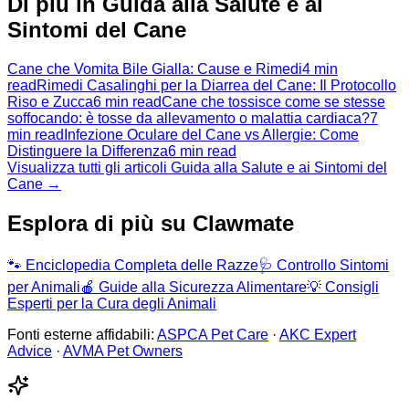
Di più in Guida alla Salute e ai
Sintomi del Cane
Cane che Vomita Bile Gialla: Cause e Rimedi
4 min
read
Rimedi Casalinghi per la Diarrea del Cane: Il Protocollo
Riso e Zucca
6 min read
Cane che tossisce come se stesse
soffocando: è tosse da allevamento o malattia cardiaca?
7
min read
Infezione Oculare del Cane vs Allergie: Come
Distinguere la Differenza
6 min read
Visualizza tutti gli articoli Guida alla Salute e ai Sintomi del
Cane →
Esplora di più su Clawmate
🐾
Enciclopedia Completa delle Razze
🩺
Controllo Sintomi
per Animali
🍎
Guide alla Sicurezza Alimentare
💡
Consigli
Esperti per la Cura degli Animali
Fonti esterne affidabili:
ASPCA Pet Care
·
AKC Expert
Advice
·
AVMA Pet Owners