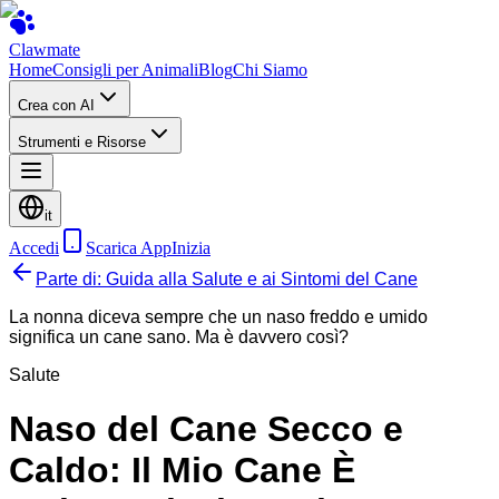
Clawmate
Home
Consigli per Animali
Blog
Chi Siamo
Crea con AI
Strumenti e Risorse
it
Accedi
Scarica App
Inizia
Parte di: Guida alla Salute e ai Sintomi del Cane
La nonna diceva sempre che un naso freddo e umido
significa un cane sano. Ma è davvero così?
Salute
Naso del Cane Secco e
Caldo: Il Mio Cane È