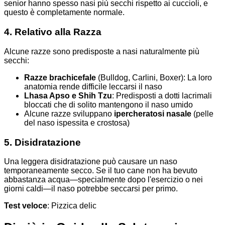
senior hanno spesso nasi più secchi rispetto ai cuccioli, e
questo è completamente normale.
4. Relativo alla Razza
Alcune razze sono predisposte a nasi naturalmente più
secchi:
Razze brachicefale
(Bulldog, Carlini, Boxer): La loro
anatomia rende difficile leccarsi il naso
Lhasa Apso e Shih Tzu
: Predisposti a dotti lacrimali
bloccati che di solito mantengono il naso umido
Alcune razze sviluppano
ipercheratosi nasale
(pelle
del naso ispessita e crostosa)
5. Disidratazione
Una leggera disidratazione può causare un naso
temporaneamente secco. Se il tuo cane non ha bevuto
abbastanza acqua—specialmente dopo l'esercizio o nei
giorni caldi—il naso potrebbe seccarsi per primo.
Test veloce
: Pizzica delic