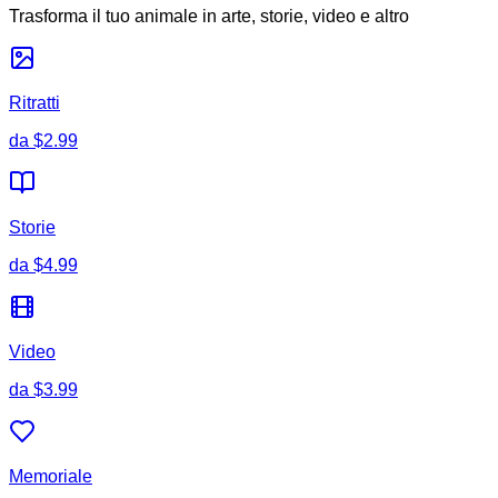
Trasforma il tuo animale in arte, storie, video e altro
Ritratti
da
$2.99
Storie
da
$4.99
Video
da
$3.99
Memoriale