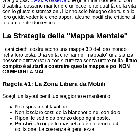
vita gioiosa. L'
AVMA osserva
che gli animali domestici con
disabilità possono mantenere un'eccellente qualità della vita
con le giuste sistemazioni. Hanno solo bisogno che tu sia la
loro guida vedente e che apporti alcune modifiche critiche al
tuo ambiente domestico.
La Strategia della "Mappa Mentale"
I cani ciechi costruiscono una mappa 3D del loro mondo
nella loro testa. Una volta che hanno "mappato" una stanza,
possono attraversarla con sicurezza senza urtare nulla.
Il tuo
compito è aiutarli a costruire questa mappa e poi NON
CAMBIARLA MAI.
Regola #1: La Zona Libera da Mobili
Scegli un layout per il tuo soggiorno e mantienilo.
Non spostare il tavolino.
Non lasciare cesti della biancheria nel corridoio.
Riponi le sedie da pranzo dopo ogni pasto.
Perché
: Un oggetto inaspettato è un pericolo di
collisione. La coerenza è gentilezza.