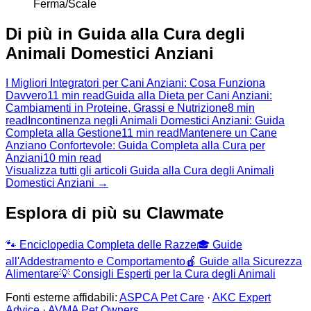
Ferma/Scale
Di più in Guida alla Cura degli
Animali Domestici Anziani
I Migliori Integratori per Cani Anziani: Cosa Funziona
Davvero
11 min read
Guida alla Dieta per Cani Anziani:
Cambiamenti in Proteine, Grassi e Nutrizione
8 min
read
Incontinenza negli Animali Domestici Anziani: Guida
Completa alla Gestione
11 min read
Mantenere un Cane
Anziano Confortevole: Guida Completa alla Cura per
Anziani
10 min read
Visualizza tutti gli articoli Guida alla Cura degli Animali
Domestici Anziani →
Esplora di più su Clawmate
🐾
Enciclopedia Completa delle Razze
🎓
Guide
all'Addestramento e Comportamento
🍎
Guide alla Sicurezza
Alimentare
💡
Consigli Esperti per la Cura degli Animali
Fonti esterne affidabili:
ASPCA Pet Care
·
AKC Expert
Advice
·
AVMA Pet Owners