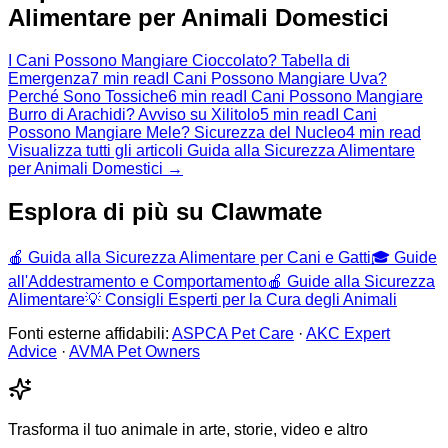
Alimentare per Animali Domestici
I Cani Possono Mangiare Cioccolato? Tabella di
Emergenza
7 min read
I Cani Possono Mangiare Uva?
Perché Sono Tossiche
6 min read
I Cani Possono Mangiare
Burro di Arachidi? Avviso su Xilitolo
5 min read
I Cani
Possono Mangiare Mele? Sicurezza del Nucleo
4 min read
Visualizza tutti gli articoli Guida alla Sicurezza Alimentare
per Animali Domestici →
Esplora di più su Clawmate
🍎
Guida alla Sicurezza Alimentare per Cani e Gatti
🎓
Guide
all'Addestramento e Comportamento
🍎
Guide alla Sicurezza
Alimentare
💡
Consigli Esperti per la Cura degli Animali
Fonti esterne affidabili:
ASPCA Pet Care
·
AKC Expert
Advice
·
AVMA Pet Owners
Trasforma il tuo animale in arte, storie, video e altro