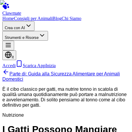
Clawmate
Home
Consigli per Animali
Blog
Chi Siamo
Crea con AI
Strumenti e Risorse
it
Accedi
Scarica App
Inizia
Parte di: Guida alla Sicurezza Alimentare per Animali
Domestici
È il cibo classico per gatti, ma nutrire tonno in scatola di
qualità umana quotidianamente può portare a malnutrizione
e avvelenamento. Di solito pensiamo al tonno come al cibo
definitivo per gatti.
Nutrizione
I Gatti Possono Mangiare