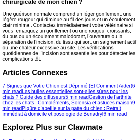
chirurgicale de mon chien ?
Une guérison normale comprend un léger gonflement, une
légère rougeur qui diminue au fil des jours et un écoulement
clair minimal. Contactez immédiatement votre vétérinaire si
vous remarquez un gonflement ou une rougeur croissants,
du pus ou un écoulement malodorant, l'ouverture ou la
séparation de l'incision, du tissu qui sort, un saignement actif
ou une chaleur excessive au site. Les vérifications
quotidiennes de l'incision sont essentielles pour détecter les
complications tôt.
Articles Connexes
7 Signes que Votre Chien est Déprimé (Et Comment Aider)
6
min read
Les huiles essentielles sont-elles sûres pour les
chats ? Guide des diffuseurs
5 min read
Gestion de l'arthrite
chez les chats : Compléments, Solensia et astuces maison
9
min read
Piqûre d'abeille sur la patte du chien : Retrait
immédiat à domicile et posologie de Benadryl
6 min read
Explorez Plus sur Clawmate