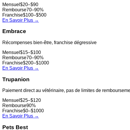
Mensuel
$20–$90
Rembourse
70–90%
Franchise
$100–$500
En Savoir Plus
→
Embrace
Récompenses bien-être, franchise dégressive
Mensuel
$15–$100
Rembourse
70–90%
Franchise
$200–$1000
En Savoir Plus
→
Trupanion
Paiement direct au vétérinaire, pas de limites de remboursem
Mensuel
$25–$120
Rembourse
90%
Franchise
$0–$1000
En Savoir Plus
→
Pets Best