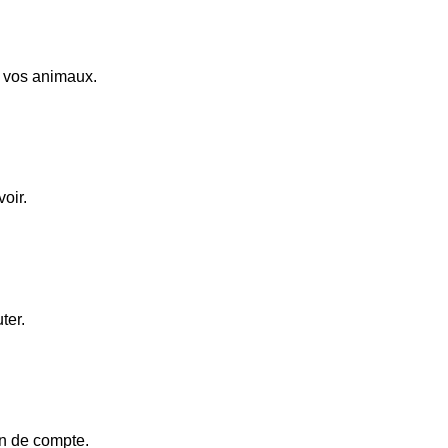
t vos animaux.
oir.
ter.
on de compte.