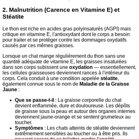
2. Malnutrition (Carence en Vitamine E) et
Stéatite
Le thon est riche en acides gras polyinsaturés (AGPI) mais
critique en vitamine E, l'antioxydant dont le corps a besoin
pour traiter et se protéger contre les dommages oxydatifs
causés par ces mêmes graisses.
Lorsque un chat mange régulièrement du thon sans une
quantité adéquate de vitamine E, les graisses insaturées
dans son corps subissent une
oxydation
— essentiellement,
les cellules graisseuses deviennent rances à l'intérieur du
corps. Cela conduit à une condition appelée
stéatite
,
également connue sous le nom de
Maladie de la Graisse
Jaune
:
Que se passe-t-il
: La graisse corporelle du chat
devient enflammée, dure et douloureuse. Les dépôts
de graisse sous la peau et autour des organes internes
deviennent jaune-orange et se sentent grumeleux au
toucher.
Symptômes
: Les chats atteints de stéatite deviennent
extrêmement sensibles au toucher ou à être pris. Ils