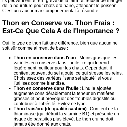
Ils peuvent entrer en "grève de la faim" et refuser de manger
de la nourriture pour chats ordinaire, attendant le poisson.
C'est un cauchemar comportemental à résoudre.
Thon en Conserve vs. Thon Frais :
Est-Ce Que Cela A de l'Importance ?
Oui, le type de thon fait une différence, bien que aucun ne
soit sûr comme aliment de base :
Thon en conserve dans l'eau
: Moins gras que les
variétés en conserve dans l'huile, ce qui le rend
légèrement meilleur pour les chats. Cependant, il
contient souvent du sel ajouté, ce qui stresse les reins.
Choisissez des variétés "sans sel ajouté" si vous
l'utilisez comme friandise.
Thon en conserve dans l'huile
: L'huile ajoutée
augmente considérablement la teneur en matières
grasses et peut provoquer des troubles digestifs ou
contribuer à l'obésité. Évitez ce type.
Thon frais/cru (de qualité sashimi)
: Contient de la
thiaminase (qui détruit la vitamine B1) et présente un
risque de parasites plus élevé. Le thon cru ne doit
jamais être donné aux chats.