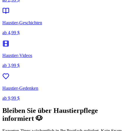
Haustier-Geschichten
ab
4,99 $
Haustier-Videos
ab
3,99 $
Haustier-Gedenken
ab
9,99 $
Bleiben Sie über Haustierpflege
informiert 🐶
Experten-Tipps wöchentlich in Ihr Postfach geliefert. Kein Spam,