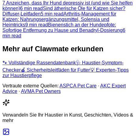
7 Anzeichen, dass Ihr Hund depressiv ist (und wie Sie helfen
können)
6 min read
Sind ätherische Öle für Katzen sicher?
Diffuser-Leitfaden
5 min read
Arthritis-Management für
Katzen: Nahrungsergänzungsmittel, Solensia und
Heimtricks
9 min read
Bienenstich an der Hundepfote:
Sofortige Entfernung zu Hause und Benadryl-Dosierung
6
min read
Mehr auf Clawmate erkunden
🐾
Vollständige Rassendatenbank
🩺
Haustier-Symptom-
Checker
🍎
Sicherheitsleitfäden für Futter
💡
Experten-Tipps
zur Haustierpflege
Vertraute externe Quellen:
ASPCA Pet Care
·
AKC Expert
Advice
·
AVMA Pet Owners
Verwandeln Sie Ihr Haustier in Kunst, Geschichten, Videos &
mehr