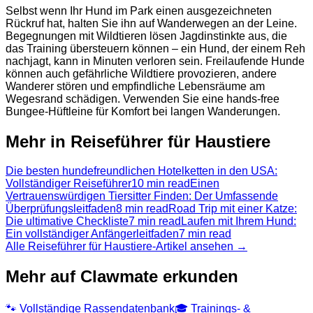
Selbst wenn Ihr Hund im Park einen ausgezeichneten
Rückruf hat, halten Sie ihn auf Wanderwegen an der Leine.
Begegnungen mit Wildtieren lösen Jagdinstinkte aus, die
das Training übersteuern können – ein Hund, der einem Reh
nachjagt, kann in Minuten verloren sein. Freilaufende Hunde
können auch gefährliche Wildtiere provozieren, andere
Wanderer stören und empfindliche Lebensräume am
Wegesrand schädigen. Verwenden Sie eine hands-free
Bungee-Hüftleine für Komfort bei langen Wanderungen.
Mehr in Reiseführer für Haustiere
Die besten hundefreundlichen Hotelketten in den USA:
Vollständiger Reiseführer
10 min read
Einen
Vertrauenswürdigen Tiersitter Finden: Der Umfassende
Überprüfungsleitfaden
8 min read
Road Trip mit einer Katze:
Die ultimative Checkliste
7 min read
Laufen mit Ihrem Hund:
Ein vollständiger Anfängerleitfaden
7 min read
Alle Reiseführer für Haustiere-Artikel ansehen →
Mehr auf Clawmate erkunden
🐾
Vollständige Rassendatenbank
🎓
Trainings- &