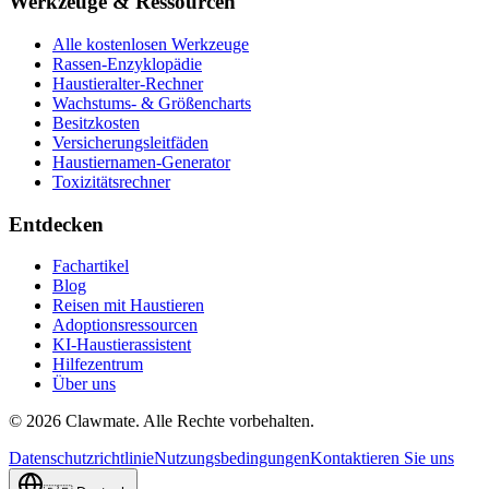
Werkzeuge & Ressourcen
Alle kostenlosen Werkzeuge
Rassen-Enzyklopädie
Haustieralter-Rechner
Wachstums- & Größencharts
Besitzkosten
Versicherungsleitfäden
Haustiernamen-Generator
Toxizitätsrechner
Entdecken
Fachartikel
Blog
Reisen mit Haustieren
Adoptionsressourcen
KI-Haustierassistent
Hilfezentrum
Über uns
©
2026
Clawmate.
Alle Rechte vorbehalten.
Datenschutzrichtlinie
Nutzungsbedingungen
Kontaktieren Sie uns