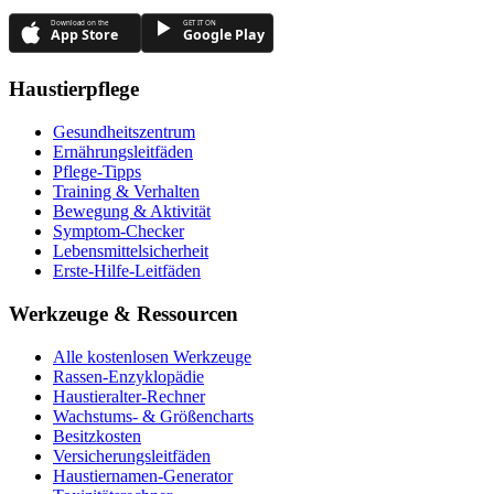
Download on the
GET IT ON
App Store
Google Play
Haustierpflege
Gesundheitszentrum
Ernährungsleitfäden
Pflege-Tipps
Training & Verhalten
Bewegung & Aktivität
Symptom-Checker
Lebensmittelsicherheit
Erste-Hilfe-Leitfäden
Werkzeuge & Ressourcen
Alle kostenlosen Werkzeuge
Rassen-Enzyklopädie
Haustieralter-Rechner
Wachstums- & Größencharts
Besitzkosten
Versicherungsleitfäden
Haustiernamen-Generator