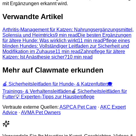
mit Ergänzungen erkannt wird.
Verwandte Artikel
Arthritis-Management für Katzen: Nahrungsergänzungsmittel,
Solensia und Heimtricks
9 min read
Die besten Ergänzungen
für ältere Hunde: Was wirklich wirkt
11 min read
Pflege eines
blinden Hundes: Vollständiger Leitfaden zur Sicherheit und
Modifikation im Zuhause
11 min read
Zahnpflege für ältere
Katzen: Ist Anästhesie sicher?
10 min read
Mehr auf Clawmate erkunden
🍎
Sicherheitsleitfaden für Hunde- & Katzenfutter
🎓
Trainings- & Verhaltensleitfäden
🍎
Sicherheitsleitfäden für
Futter
💡
Experten-Tipps zur Haustierpflege
Vertraute externe Quellen:
ASPCA Pet Care
·
AKC Expert
Advice
·
AVMA Pet Owners