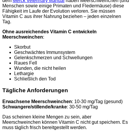
dem
Merck Veterinary Manual
haben Meerschweinchen (und
Menschen sowie einige Primaten und Fledermäuse) diese
Fähigkeit im Laufe der Evolution verloren. Sie müssen
Vitamin C aus ihrer Nahrung beziehen – jeden einzelnen
Tag.
Ohne ausreichendes Vitamin C entwickeln
Meerschweinchen
:
Skorbut
Geschwächtes Immunsystem
Gelenkschmerzen und Schwellungen
Raues Fell
Wunden, die nicht heilen
Lethargie
Schließlich den Tod
Tägliche Anforderungen
Erwachsene Meerschweinchen
: 10-30 mg/Tag (gesund)
Schwangere/stillende/kranke
: 30-50 mg/Tag
Das scheinen kleine Mengen zu sein, aber
Meerschweinchen können Vitamin C nicht gut speichern. Es
muss täglich frisch bereitgestellt werden.