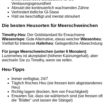
Verdauungsgesundheit
Abnutzt die kontinuierlich wachsenden Zähne
Verhindert tödliche GI-Stase
Hält sie beschäftigt und mental stimuliert
Die besten Heusorten für Meerschweinchen
Timothy-Heu
: Der Goldstandard für Erwachsene
Wiesenrispe
: Gute Alternative, etwas weicher
Wiesenheu
:
Vielfalt für Interesse
Haferheu
: Gelegentliche Abwechslung
Für junge Meerschweinchen (unter 6 Monaten)
:
Luzerneheu ist akzeptabel (höherer Kalziumgehalt), aber
wechseln Sie zu Timothy, wenn sie reifen.
Heu-Tipps
Immer verfügbar, 24/7
Täglich frisches Heu (sie fressen kein abgestandenes
Heu)
Richtig lagern (trocken, fern von Feuchtigkeit)
Erwarten Sie, dass sie wählerisch sind (sie fressen oft
die "Blätter" und lassen die Stängel)