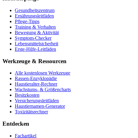
Gesundheitszentrum
Ernährungsleitfäden
Pflege-Tipps
Training & Verhalten
Bewegung & Aktivität
Symptom-Checker
Lebensmittelsicherheit
Erste-Hilfe-Leitfäden
Werkzeuge & Ressourcen
Alle kostenlosen Werkzeuge
Rassen-Enzyklopädie
Haustieralter-Rechner
Wachstums- & Größencharts
Besitzkosten
Versicherungsleitfäden
Haustiernamen-Generator
Toxizitätsrechner
Entdecken
Fachartikel