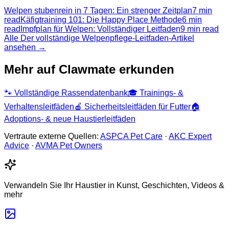
Welpen stubenrein in 7 Tagen: Ein strenger Zeitplan
7 min
read
Käfigtraining 101: Die Happy Place Methode
6 min
read
Impfplan für Welpen: Vollständiger Leitfaden
9 min read
Alle Der vollständige Welpenpflege-Leitfaden-Artikel
ansehen →
Mehr auf Clawmate erkunden
🐾
Vollständige Rassendatenbank
🎓
Trainings- &
Verhaltensleitfäden
🍎
Sicherheitsleitfäden für Futter
🏠
Adoptions- & neue Haustierleitfäden
Vertraute externe Quellen:
ASPCA Pet Care
·
AKC Expert
Advice
·
AVMA Pet Owners
Verwandeln Sie Ihr Haustier in Kunst, Geschichten, Videos &
mehr