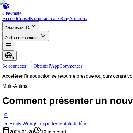
Clawmate
Accueil
Conseils pour animaux
Blog
À propos
Créer avec l'IA
Outils et ressources
fr
Se connecter
Obtenir l'App
Commencer
Accélérer l'introduction se retourne presque toujours contre v
Multi-Animal
Comment présenter un nouve
Dr. Emily Wong
Comportementaliste félin
2025-01-20
10 min read