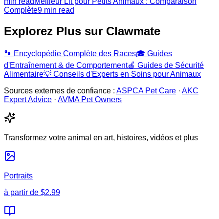
min read
Meilleur Lit pour Petits Animaux : Comparaison
Complète
9 min read
Explorez Plus sur Clawmate
🐾
Encyclopédie Complète des Races
🎓
Guides
d'Entraînement & de Comportement
🍎
Guides de Sécurité
Alimentaire
💡
Conseils d'Experts en Soins pour Animaux
Sources externes de confiance :
ASPCA Pet Care
·
AKC
Expert Advice
·
AVMA Pet Owners
Transformez votre animal en art, histoires, vidéos et plus
Portraits
à partir de
$2.99